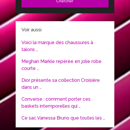
Chercher
Voir aussi
Voici la marque des chaussures à
talons …
Meghan Markle repérée en jolie robe
courte …
Dior présente sa collection Croisière
dans un …
Converse : comment porter ces
baskets intemporelles qui …
Ce sac Vanessa Bruno que toutes les …