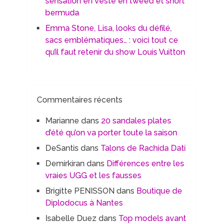
sensation en veste en tweed et short
bermuda
Emma Stone, Lisa, looks du défilé,
sacs emblématiques… : voici tout ce
qu’il faut retenir du show Louis Vuitton
Commentaires récents
Marianne
dans
20 sandales plates
d’été qu’on va porter toute la saison
DeSantis
dans
Talons de Rachida Dati
Demirkiran
dans
Différences entre les
vraies UGG et les fausses
Brigitte PENISSON
dans
Boutique de
Diplodocus à Nantes
Isabelle Duez
dans
Top models avant