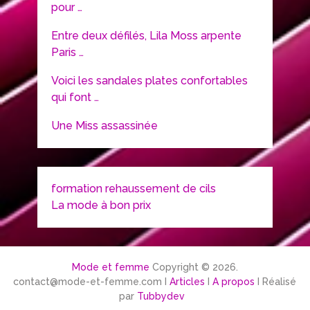
pour …
Entre deux défilés, Lila Moss arpente
Paris …
Voici les sandales plates confortables
qui font …
Une Miss assassinée
formation rehaussement de cils
La mode à bon prix
Mode et femme
Copyright © 2026.
contact@mode-et-femme.com I
Articles
I
A propos
I Réalisé
par
Tubbydev