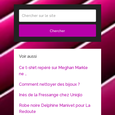
Chercher
Voir aussi
Ce t-shirt repéré sur Meghan Markle
ne …
Comment nettoyer des bijoux ?
Inès de la Fressange chez Uniqlo
Robe noire Delphine Manivet pour La
Redoute