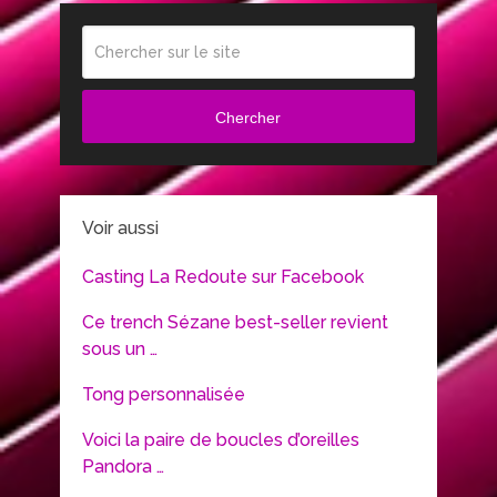
Chercher
Voir aussi
Casting La Redoute sur Facebook
Ce trench Sézane best-seller revient
sous un …
Tong personnalisée
Voici la paire de boucles d’oreilles
Pandora …