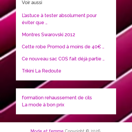
Voir aussi
L’astuce à tester absolument pour
éviter que …
Montres Swarovski 2012
Cette robe Promod à moins de 40€ …
Ce nouveau sac COS fait déjà partie …
Trikini La Redoute
formation rehaussement de cils
La mode à bon prix
Mode et femme
Copyright © 2026.