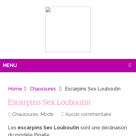
MENU
Home
Chaussures
Escarpins Sex Louboutin
Escarpins Sex Louboutin
Chaussures
,
Mode
Aucun commentaire
Les
escarpins Sex Louboutin
sont une déclinaison
du modèle Pigalle.