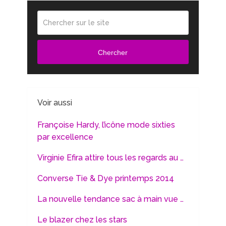
Chercher
Voir aussi
Françoise Hardy, l’icône mode sixties
par excellence
Virginie Efira attire tous les regards au …
Converse Tie & Dye printemps 2014
La nouvelle tendance sac à main vue …
Le blazer chez les stars