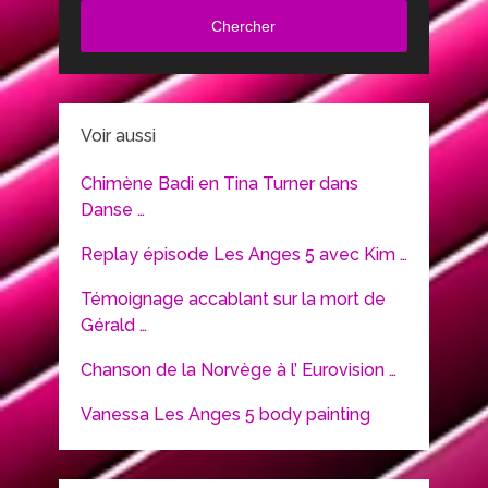
Chercher
Voir aussi
Chimène Badi en Tina Turner dans
Danse …
Replay épisode Les Anges 5 avec Kim …
Témoignage accablant sur la mort de
Gérald …
Chanson de la Norvège à l’ Eurovision …
Vanessa Les Anges 5 body painting