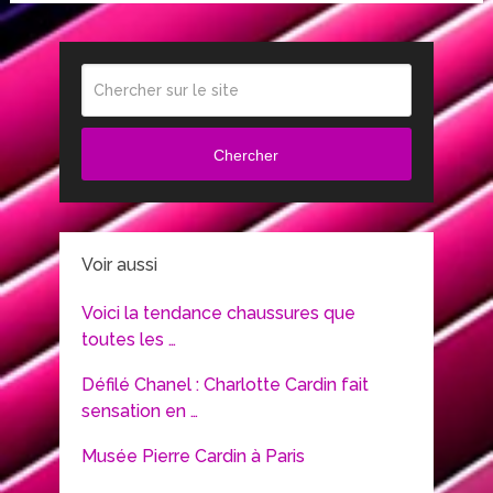
Chercher
Voir aussi
Voici la tendance chaussures que
toutes les …
Défilé Chanel : Charlotte Cardin fait
sensation en …
Musée Pierre Cardin à Paris