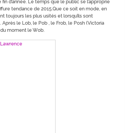
fin d’année. Le temps que le public se l’approprie
iffure tendance de 2015.
Que ce soit en mode, en
 toujours les plus usités et lorsqu’ils sont
. Après le
Lob
,
le
Pob
, le
Frob
, le
Posh
(
Victoria
re du moment le W
ob.