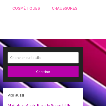
E
COSMÉTIQUES
CHAUSSURES
Chercher
Voir aussi
Maillots enfants Pain de Sucre Little