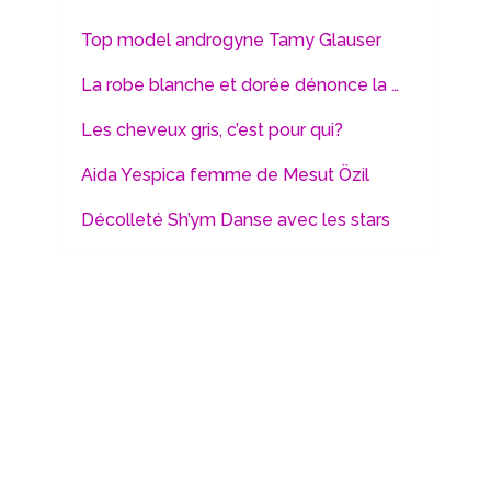
Top model androgyne Tamy Glauser
La robe blanche et dorée dénonce la …
Les cheveux gris, c’est pour qui?
Aida Yespica femme de Mesut Özil
Décolleté Sh’ym Danse avec les stars
formation rehaussement de cils
La mode à bon prix
Mode et femme
Copyright © 2026.
contact@mode-et-femme.com I
Articles
I
A propos
I Réalisé
par
Tubbydev