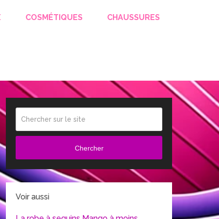
E
COSMÉTIQUES
CHAUSSURES
Chercher
Voir aussi
La robe à sequins Mango à moins …