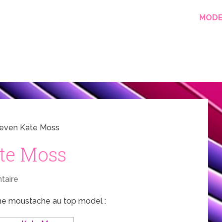
MOD
Eleven Kate Moss
ate Moss
taire
ne moustache au top model :