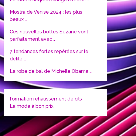
Mostra de Venise 2024 : les plus
beaux …
Ces nouvelles bottes Sézane vont
parfaitement avec …
7 tendances fortes repérées sur le
défilé …
La robe de bal de Michelle Obama …
formation rehaussement de cils
La mode à bon prix