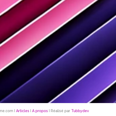
me.com I
Articles
I
A propos
I Réalisé par
Tubbydev