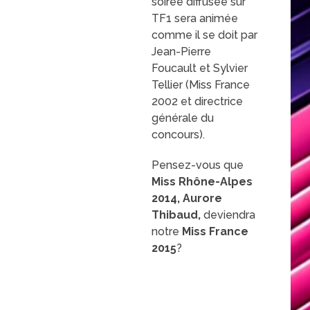
soirée diffusée sur
TF1 sera animée
comme il se doit par
Jean-Pierre
Foucault et Sylvier
Tellier (Miss France
2002 et directrice
générale du
concours).
Pensez-vous que
Miss Rhône-Alpes
2014, Aurore
Thibaud,
de
viendra
notre
Miss France
2015
?