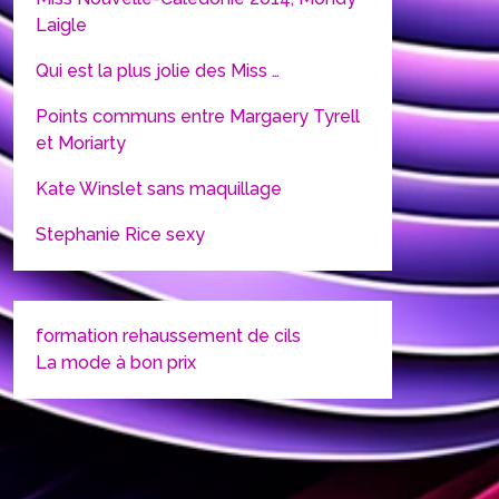
Laigle
Qui est la plus jolie des Miss …
Points communs entre Margaery Tyrell
et Moriarty
Kate Winslet sans maquillage
Stephanie Rice sexy
formation rehaussement de cils
La mode à bon prix