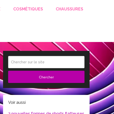
E
COSMÉTIQUES
CHAUSSURES
Chercher
Voir aussi
3 nouvelles formes de shorts flatteuses