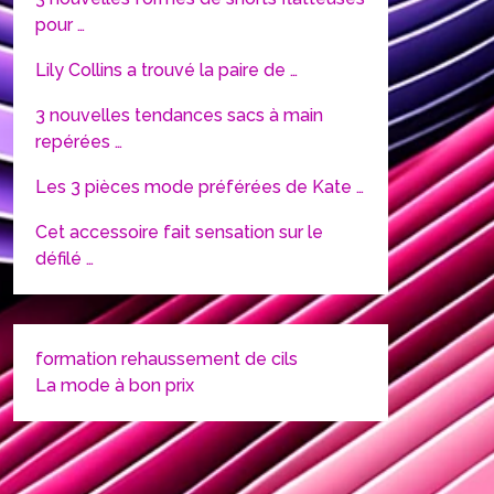
pour …
Lily Collins a trouvé la paire de …
3 nouvelles tendances sacs à main
repérées …
Les 3 pièces mode préférées de Kate …
Cet accessoire fait sensation sur le
défilé …
formation rehaussement de cils
La mode à bon prix