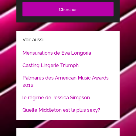
Chercher
Voir aussi
Mensurations de Eva Longoria
Casting Lingerie Triumph
Palmarès des American Music Awards
2012
le régime de Jessica Simpson
Quelle Middleton est la plus sexy?